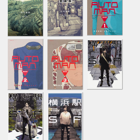
2023年
2023/12/22 慶應義塾大学大澤研究室 ムーンショット研
究開発事業「Cybernetic Being」ワークショップ参加
2023/10/01 らくだ舎『二弐に２』にて短編小説
「夜を渡
っていくために」
2023/08/25 日経サイエンス 2023年10月号に短編小
説
「エンケラドゥス・プローブの憂鬱」
2023/08/12 紙魚の手帖 vol.12 にて短編小説
「記憶人
シィーの最後の記憶」
2023/08/07 Smart Kitchen Summit Japan
2023 SFプロトタイピングにてゲスト作家として参加
2023/05/23 日本SF作家クラブ編『AIとSF』にて短編
小説
「Forget me, bot」
2023/05/22 WIRED Sci-Fi プロトタイピング研究所
にて短編小説
「地産地売買地消」
2023/05/10 カドブンにて宮野優『トゥモロー・ネヴァー・