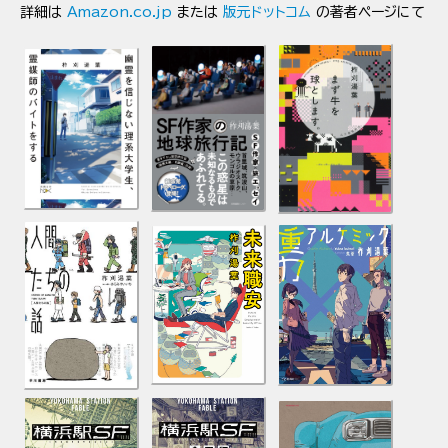
詳細は
Amazon.co.jp
または
版元ドットコム
の著者ページにて
2024年
2024/12/10 榮織タスク『銀河放浪ふたり旅』推薦文
2024/09/03 ジャンプTOONにて漫画
『ぬのさんぽ』
連
載開始（作画：小津）
2024/08/08 子供の科学2024年9月号にて短編小説
「修学宇宙旅行」
2024/07/25 小林達也『スワンプマン芦屋沼雄（暫定）の
選択』推薦文
2024/06/26
『幽霊を信じない理系大学生、霊媒師のバ
イトをする』
小説文庫本 新潮文庫nex 発売
2024/06/25 WIRED Vol. 53 にて短編小説
「ワンル
ーム・ワンルーム」
2024/06/07 カドブンにて八潮久道『生命活動として極
めて正常』書評