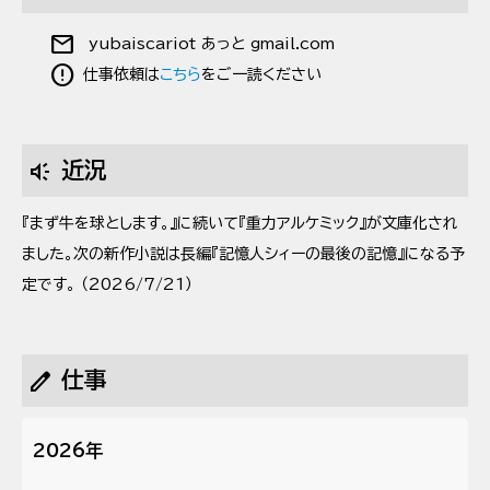
mail
yubaiscariot あっと gmail.com
error
仕事依頼は
こちら
をご一読ください
brand_awareness
近況
『まず牛を球とします。』に続いて『重力アルケミック』が文庫化され
ました。次の新作小説は長編『記憶人シィーの最後の記憶』になる予
定です。 （
2026/7/21
）
edit
仕事
2026年