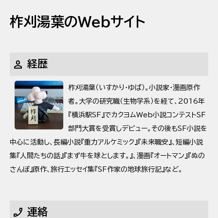
柞刈湯葉のWebサイト
person
経歴
柞刈湯葉（いすかり・ゆば）。小説家・漫画原作
者。大学の研究職（生物学系）を経て、2016年
『横浜駅SF』でカクヨムWeb小説コンテストSF
部門大賞を受賞しデビュー。その後もSF小説を
中心に活動し、長編小説『重力アルケミック』『未来職安』、短編小説
集『人間たちの話』『まず牛を球とします。』、漫画『オートマン』『ぬの
さんぽ』原作、旅行エッセイ集『SF作家の地球旅行記』など。
phone_enabled
連絡