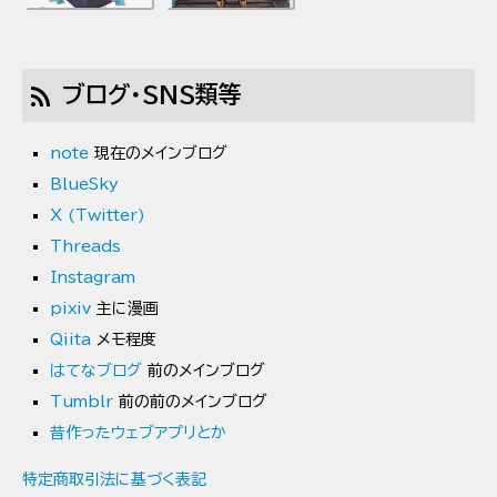
ノウズ』書評
2023/04/28 宮野優『トゥモロー・ネヴァー・ノウズ』帯推
薦コメント
rss_feed
ブログ・SNS類等
2023/04/25 SFマガジン2023年6月号「特集 藤子・
F・不二雄の作品総解説」にて解説6編執筆
note
現在のメインブログ
2023/03/17 小説すばる 2023年4月号に掌編小説
「限
BlueSky
界プラシーボ」
X (Twitter)
2023/02/15 株式会社LIXIL「未来共創計画」にて短編
Threads
小説
「我が家の壁内細菌フローラ」
Instagram
pixiv
主に漫画
2022年
Qiita
メモ程度
はてなブログ
前のメインブログ
2022/12/23 日経サイエンス 2023年2月号に短編小
Tumblr
前の前のメインブログ
説
「にくづきにくら」
昔作ったウェブアプリとか
2022/11/28 Numero TOKYO 2023年1月2月合併
号にてアンケート
特定商取引法に基づく表記
2022/09/21 都留泰作『竜女戦記』5巻オビ推薦コメント