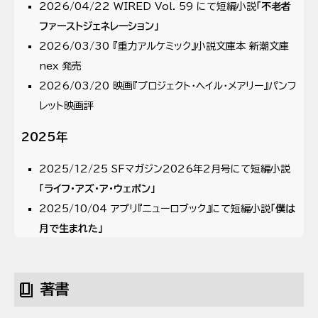
2026/04/22 WIRED Vol. 59 にて短編小説
「不老者
ファーストジェネレーション」
2026/03/30 『重力アルケミック』小説文庫本 新潮文庫
nex 発売
2026/03/20 映画『プロジェクト・ヘイル・メアリー』パンフ
レット映画評
2025年
2025/12/25 SFマガジン2026年2月号にて短編小説
「ライフ・アズ・ア・ウェポン」
2025/10/04 アプリ『ニューロブック』にて短編小説
「僕は
月で生まれた」
2025/09/08 『まず牛を球とします。』小説文庫本 河出文
庫 発売（現在6刷）
book_4
著書
2025/08/29 日刊工業新聞社『鏡の国の生き物をつく
る』にて短編小説
「螺旋を左に、ハンドルを右に」